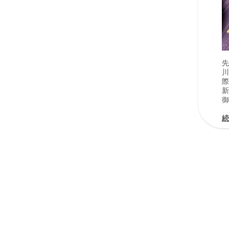
先
川
際
新
御
続