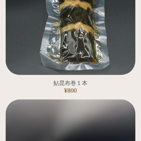
鮎昆布巻１本
¥800