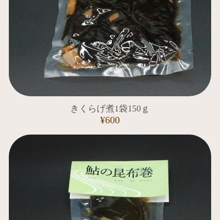
きくらげ煮1袋150ｇ
¥600