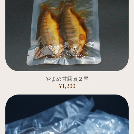
やまめ甘露煮２尾
¥1,200