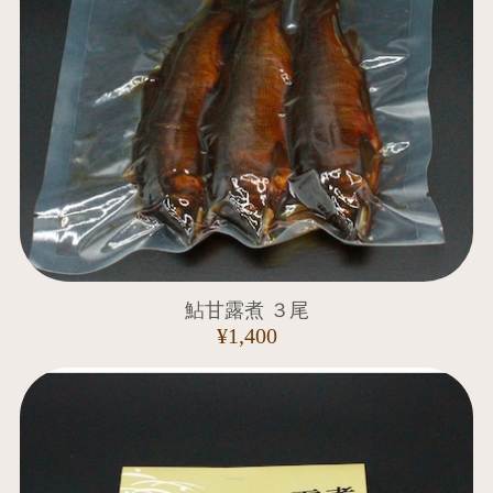
鮎甘露煮 ３尾
¥1,400