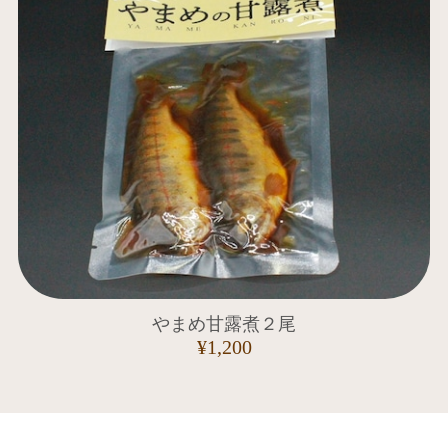
やまめ甘露煮２尾
¥1,200