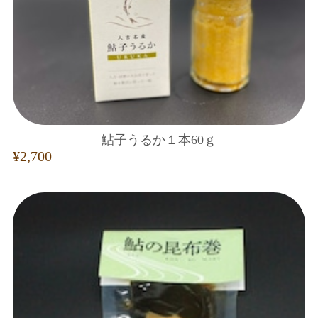
鮎子うるか１本60ｇ
¥2,700