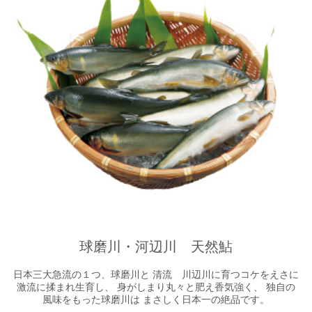
球磨川・河辺川 天然鮎
日本三大急流の１つ、球磨川と 清流 川辺川に育つコケをえさに
激流に揉まれ生育し、 身がしまり丸々と肥え香気強く、 独自の
風味をもった球磨川は まさしく日本一の絶品です。