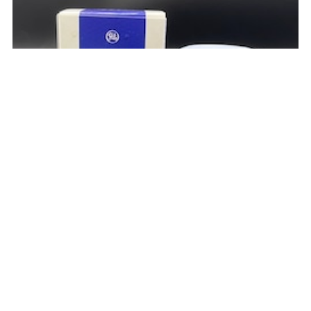
鮎苦うるか１本60ｇ
¥2,160