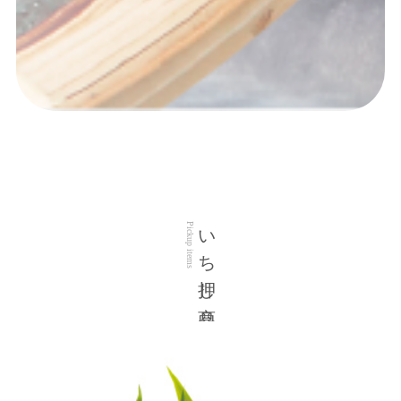
いち押し商品
Pickup items