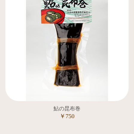
鮎の昆布巻
￥750