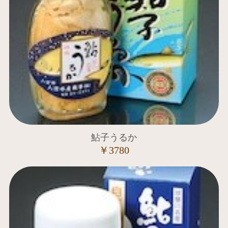
鮎子うるか
￥3780