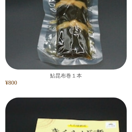
鮎昆布巻１本
¥800